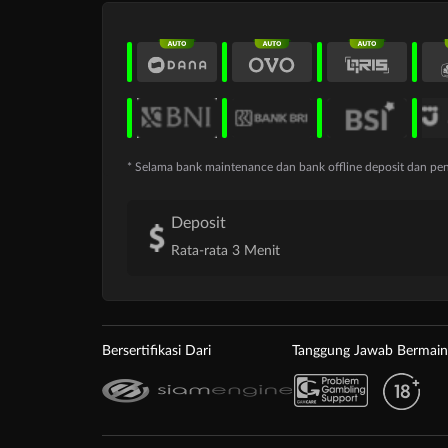
* Selama bank maintenance dan bank offline deposit dan pen
Deposit
Rata-rata 3 Menit
Bersertifikasi Dari
Tanggung Jawab Bermain