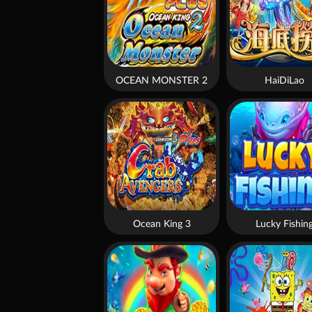
OCEAN MONSTER 2
HaiDiLao
Ocean King 3
Lucky Fishin