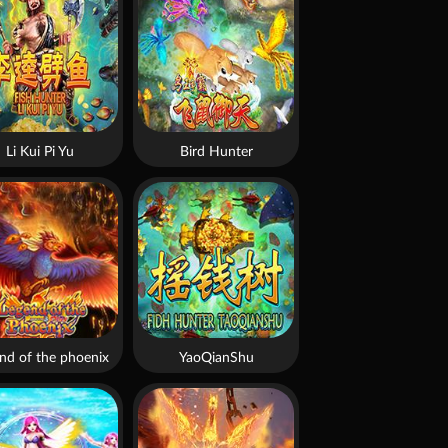
Li Kui Pi Yu
Bird Hunter
nd of the phoenix
YaoQianShu