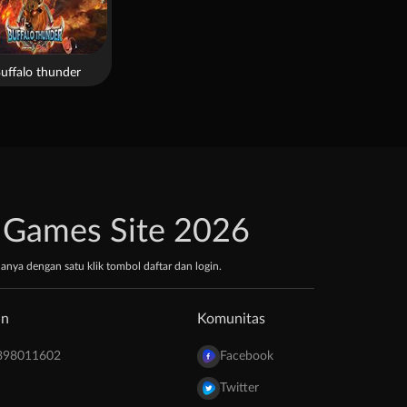
uffalo thunder
 Games Site 2026
anya dengan satu klik tombol daftar dan login.
an
Komunitas
898011602
Facebook
Twitter