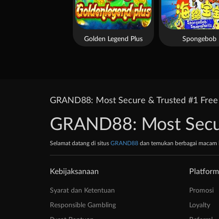
Golden Legend Plus
Spongebob
GRAND88: Most Secure & Trusted #1 Free 
GRAND88: Most Secur
Selamat datang di situs
GRAND88
dan temukan berbagai macam kol
Kebijaksanaan
Platfor
Syarat dan Ketentuan
Promosi
Responsible Gambling
Loyalty