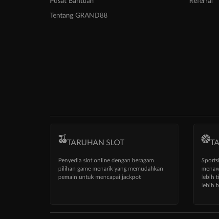
Pusat Bantuan
Referral
Tentang GRAND88
TARUHAN SLOT
T
Penyedia slot online dengan beragam
Sports
pilihan game menarik yang memudahkan
menawa
pemain untuk mencapai jackpot
lebih 
lebih 