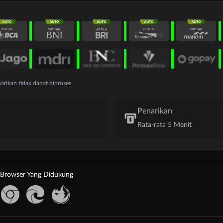
arikan tidak dapat diproses
Penarikan
Rata-rata 5 Menit
Browser Yang Didukung