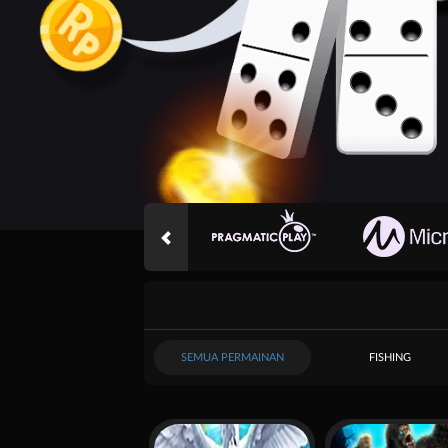
SEMUA PERMAINAN
FISHING