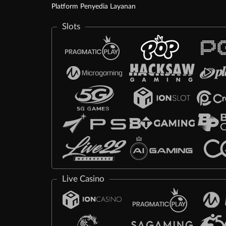
Platform Penyedia Layanan
Slots
Live Casino