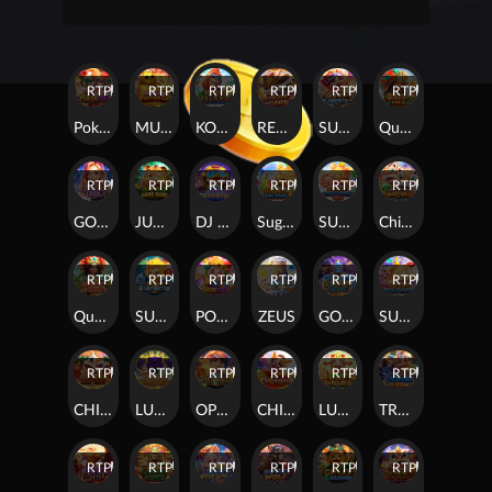
RTP
95%
RTP
97%
RTP
81%
RTP
92%
RTP
96%
RTP
89%
Poker Win
MUSCLE FORTUNE CAT
KONG ISLAND
REVOLVER HARE
SUPER ELEMENTS 2
Queen of Inca 2
RTP
83%
RTP
96%
RTP
97%
RTP
95%
RTP
98%
RTP
95%
GOLDEN IDOL
JUNGLE BANG BANG
DJ BOOM BOOM
Sugar Bang Bang 2
SUGAR BANG BANG PLUS
Chinese New Year Moreways
RTP
98%
RTP
95%
RTP
98%
RTP
96%
RTP
98%
RTP
97%
Queen of Inca
SUPER ELEMENTS
POKER WIN 2
ZEUS
GOLDEN GENIE
SUGAR BANG BANG
RTP
95%
RTP
96%
RTP
95%
RTP
98%
RTP
95%
RTP
98%
CHINESE NEW YEAR
LUXURY GOLDEN PANTHER
OPEN VAULT
CHILIHUAHUA
LUCKY FORTUNES
TREASURES OF ODIN
RTP
91%
RTP
95%
RTP
91%
RTP
82%
RTP
81%
RTP
87%