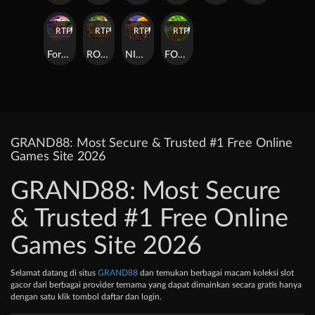
RTP
94%
RTP
84%
RTP
94%
RTP
93%
Fortune Money Boom
ROBIN HOOD
NIGHT MARKET 2
FORTUNE EGG
GRAND88: Most Secure & Trusted #1 Free Online
Games Site 2026
GRAND88: Most Secure
& Trusted #1 Free Online
Games Site 2026
Selamat datang di situs
GRAND88
dan temukan berbagai macam koleksi slot
gacor dari berbagai provider ternama yang dapat dimainkan secara gratis hanya
dengan satu klik tombol daftar dan login.