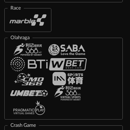
Race
Olahraga
Crash Game