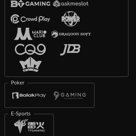
Poker
E-Sports