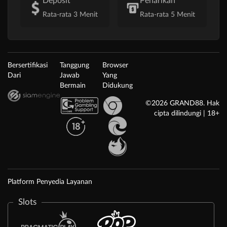
Deposit
Penarikan
Rata-rata 3 Menit
Rata-rata 5 Menit
Bersertifikasi
Tanggung
Browser
Dari
Jawab
Yang
Bermain
Didukung
©2026 GRAND88. Hak
cipta dilindungi | 18+
Platform Penyedia Layanan
Slots