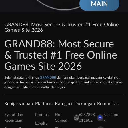
MAIN
GRAND88: Most Secure & Trusted #1 Free Online
Games Site 2026
GRAND88: Most Secure
& Trusted #1 Free Online
Games Site 2026
Selamat datang di situs
GRAND88
dan temukan berbagai macam koleksi slot
gacor dari berbagai provider ternama yang dapat dimainkan secara gratis hanya
dengan satu klik tombol daftar dan login.
Kebijaksanaan
Platform
Kategori
Dukungan
Komunitas
Syarat dan
Promosi
Hot
6287898
Faceboo
Ketentuan
Games
011602
k
Loyalty