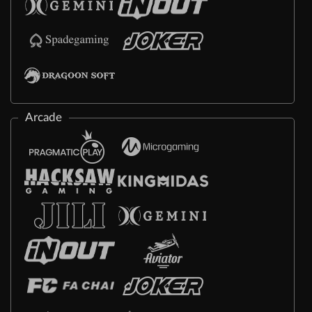
Arcade