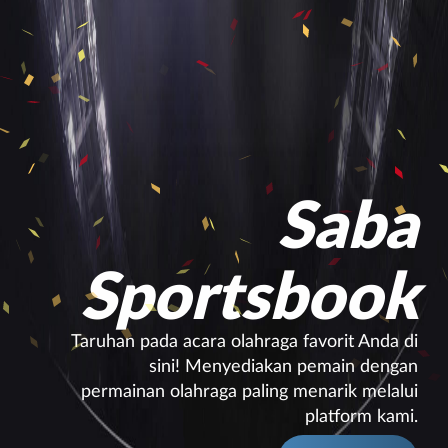
Saba
Sportsbook
Taruhan pada acara olahraga favorit Anda di
sini! Menyediakan pemain dengan
permainan olahraga paling menarik melalui
platform kami.