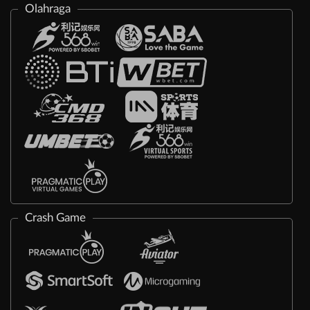
Olahraga
Crash Game