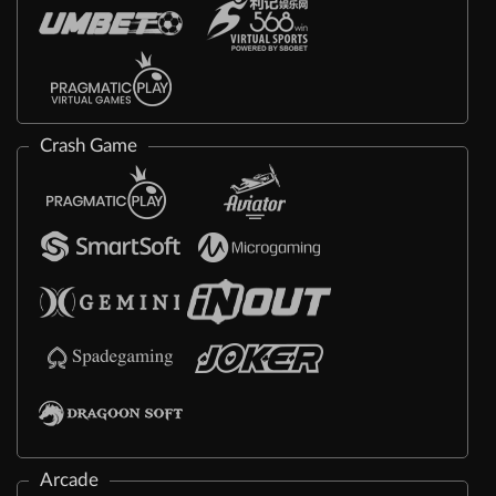
Crash Game
Arcade