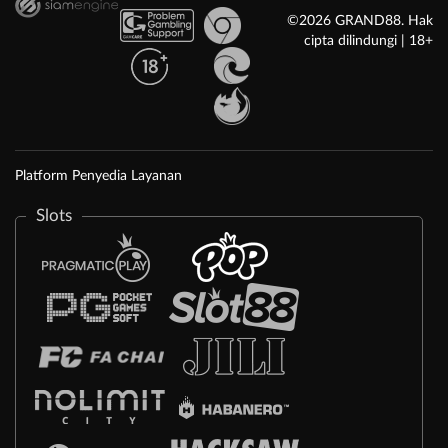
©2026 GRAND88. Hak
cipta dilindungi | 18+
Platform Penyedia Layanan
Slots