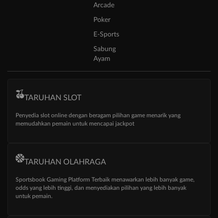
Arcade
Poker
E-Sports
Sabung
Ayam
TARUHAN SLOT
Penyedia slot online dengan beragam pilihan game menarik yang
memudahkan pemain untuk mencapai jackpot
TARUHAN OLAHRAGA
Sportsbook Gaming Platform Terbaik menawarkan lebih banyak game,
odds yang lebih tinggi, dan menyediakan pilihan yang lebih banyak
untuk pemain.